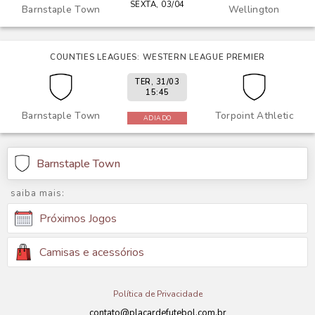
SEXTA, 03/04
Barnstaple Town
Wellington
COUNTIES LEAGUES: WESTERN LEAGUE PREMIER
TER, 31/03
15:45
Barnstaple Town
Torpoint Athletic
ADIADO
Barnstaple Town
saiba mais:
Próximos Jogos
Camisas e acessórios
Política de Privacidade
contato@placardefutebol.com.br