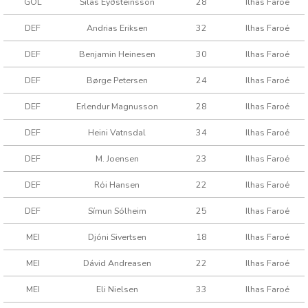
GOL
Silas Eyðsteinsson
28
Ilhas Faroé
DEF
Andrias Eriksen
32
Ilhas Faroé
DEF
Benjamin Heinesen
30
Ilhas Faroé
DEF
Børge Petersen
24
Ilhas Faroé
DEF
Erlendur Magnusson
28
Ilhas Faroé
DEF
Heini Vatnsdal
34
Ilhas Faroé
DEF
M. Joensen
23
Ilhas Faroé
DEF
Rói Hansen
22
Ilhas Faroé
DEF
Símun Sólheim
25
Ilhas Faroé
MEI
Djóni Sivertsen
18
Ilhas Faroé
MEI
Dávid Andreasen
22
Ilhas Faroé
MEI
Eli Nielsen
33
Ilhas Faroé