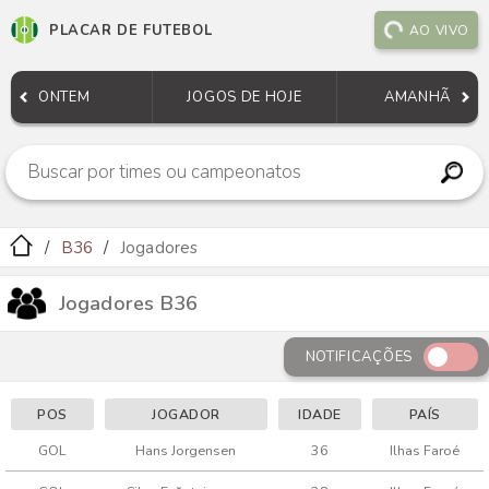
PLACAR DE FUTEBOL
AO VIVO
ONTEM
JOGOS DE HOJE
AMANHÃ
B36
Jogadores
Jogadores B36
NOTIFICAÇÕES
POS
JOGADOR
IDADE
PAÍS
GOL
Hans Jorgensen
36
Ilhas Faroé