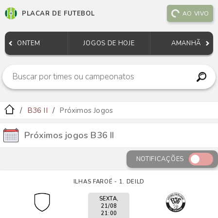
PLACAR DE FUTEBOL
AO VIVO
ONTEM
JOGOS DE HOJE
AMANHÃ
B36 II
Próximos Jogos
Próximos jogos B36 II
NOTIFICAÇÕES
ILHAS FAROÉ - 1. DEILD
SEXTA,
21/08
21:00