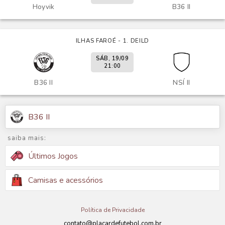
Hoyvik
B36 II
ILHAS FAROÉ - 1. DEILD
SÁB, 19/09
21:00
B36 II
NSÍ II
B36 II
saiba mais:
Últimos Jogos
Camisas e acessórios
Política de Privacidade
contato@placardefutebol.com.br