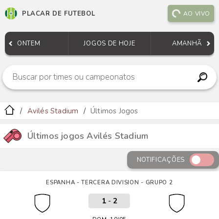
PLACAR DE FUTEBOL
AO VIVO
ONTEM
JOGOS DE HOJE
AMANHÃ
Avilés Stadium
Últimos Jogos
Últimos jogos Avilés Stadium
NOTIFICAÇÕES
ESPANHA - TERCERA DIVISION - GRUPO 2
1
-
2