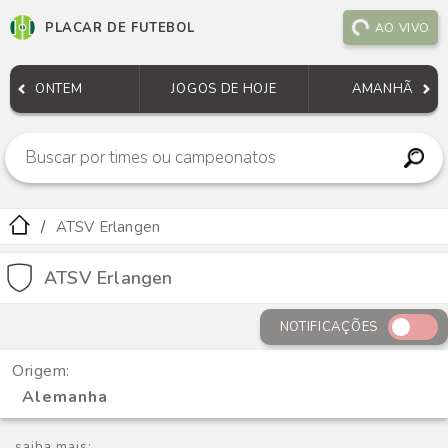
PLACAR DE FUTEBOL
AO VIVO
ONTEM
JOGOS DE HOJE
AMANHÃ
ATSV Erlangen
ATSV Erlangen
NOTIFICAÇÕES
Origem:
Alemanha
saiba mais: