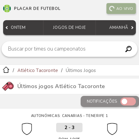
PLACAR DE FUTEBOL
AO VIVO
ONTEM
JOGOS DE HOJE
AMANHÃ
Atlético Tacoronte
Últimos Jogos
Últimos jogos Atlético Tacoronte
NOTIFICAÇÕES
AUTONÓMICAS: CANARIAS - TENERIFE 1
2
-
3