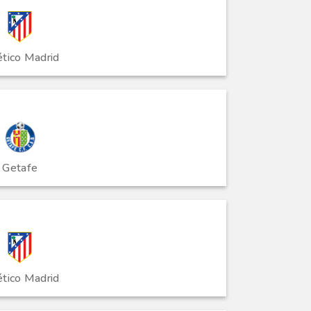
ético Madrid
Getafe
ético Madrid