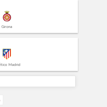
Girona
ético Madrid
s