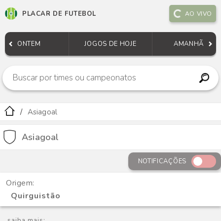
PLACAR DE FUTEBOL
AO VIVO
ONTEM
JOGOS DE HOJE
AMANHÃ
Asiagoal
Asiagoal
NOTIFICAÇÕES
Origem:
Quirguistão
saiba mais: