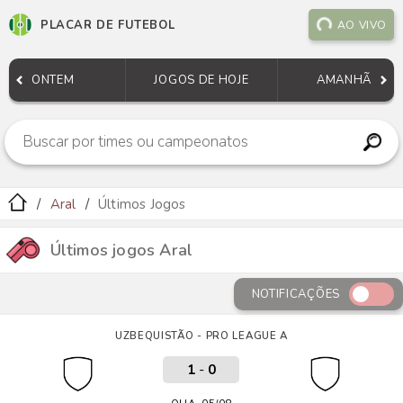
PLACAR DE FUTEBOL
AO VIVO
ONTEM
JOGOS DE HOJE
AMANHÃ
Aral
Últimos Jogos
Últimos jogos Aral
NOTIFICAÇÕES
UZBEQUISTÃO - PRO LEAGUE A
1
-
0