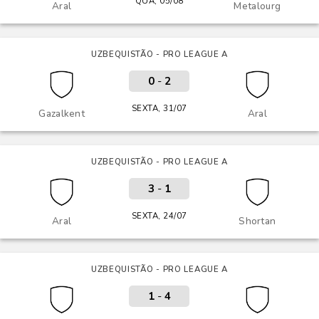
QUA, 05/08
Aral
Metalourg
UZBEQUISTÃO - PRO LEAGUE A
0
-
2
SEXTA, 31/07
Gazalkent
Aral
UZBEQUISTÃO - PRO LEAGUE A
3
-
1
SEXTA, 24/07
Aral
Shortan
UZBEQUISTÃO - PRO LEAGUE A
1
-
4