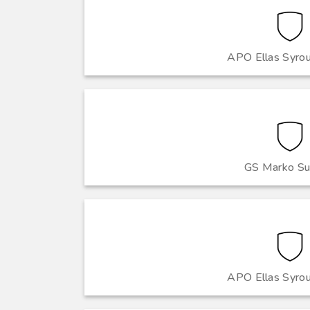
APO Ellas Syro
GS Marko S
APO Ellas Syro