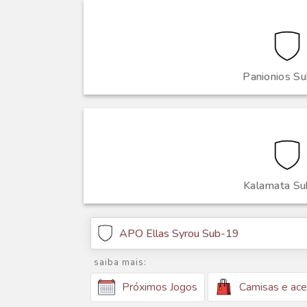
Panionios S
Kalamata S
APO Ellas Syrou Sub-19
saiba mais:
Camisas e ace
Próximos Jogos