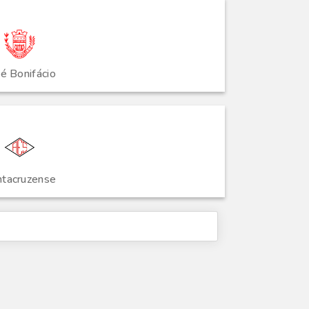
é Bonifácio
ntacruzense