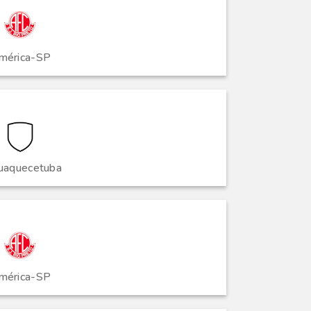
mérica-SP
quaquecetuba
mérica-SP