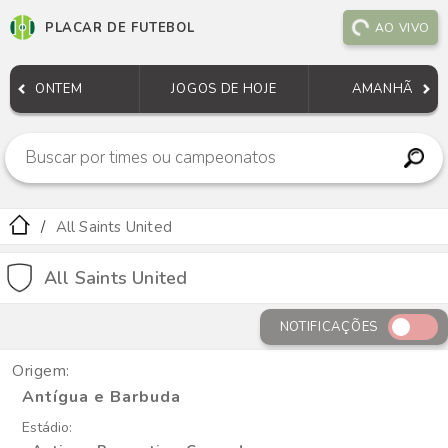
PLACAR DE FUTEBOL
AO VIVO
ONTEM
JOGOS DE HOJE
AMANHÃ
All Saints United
All Saints United
NOTIFICAÇÕES
Origem:
Antígua e Barbuda
Estádio: