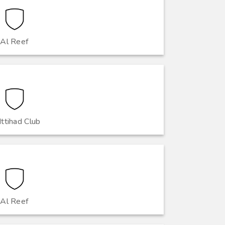
Al Reef
Ittihad Club
Al Reef