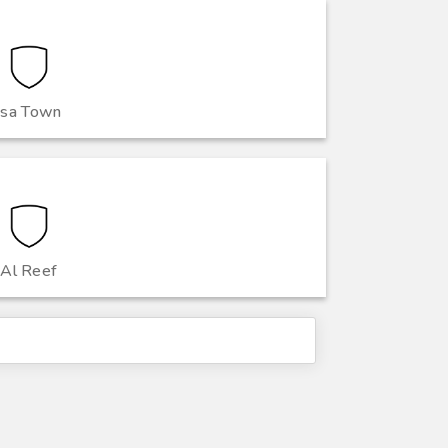
Isa Town
Al Reef