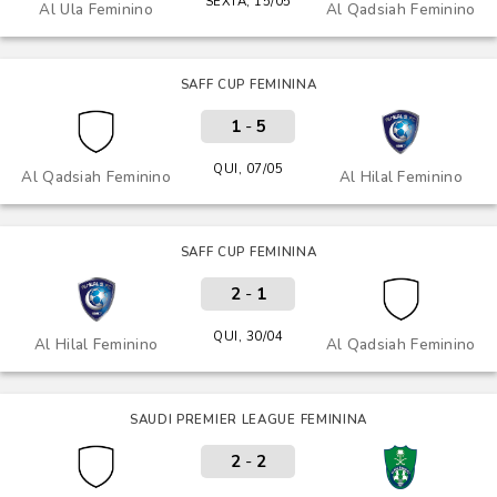
SEXTA, 15/05
Al Ula Feminino
Al Qadsiah Feminino
SAFF CUP FEMININA
1
-
5
QUI, 07/05
Al Qadsiah Feminino
Al Hilal Feminino
SAFF CUP FEMININA
2
-
1
QUI, 30/04
Al Hilal Feminino
Al Qadsiah Feminino
SAUDI PREMIER LEAGUE FEMININA
2
-
2