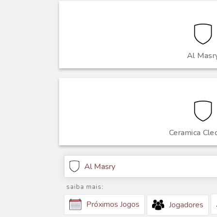
Al Masr
Ceramica Cle
Al Masry
saiba mais:
Próximos Jogos
Jogadores