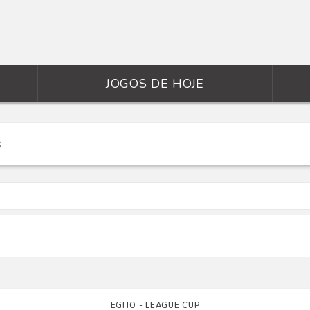
JOGOS DE HOJE
EGITO - LEAGUE CUP