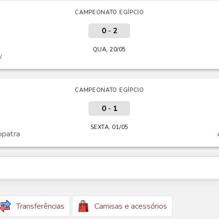
CAMPEONATO EGÍPCIO
0
-
2
QUA, 20/05
y
CAMPEONATO EGÍPCIO
0
-
1
SEXTA, 01/05
opatra
Transferências
Camisas e acessórios