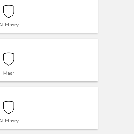
Al Masry
Masr
Al Masry