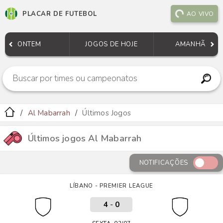
PLACAR DE FUTEBOL
AO VIVO
ONTEM
JOGOS DE HOJE
AMANHÃ
Al Mabarrah
Últimos Jogos
Últimos jogos Al Mabarrah
NOTIFICAÇÕES
LÍBANO - PREMIER LEAGUE
4
-
0