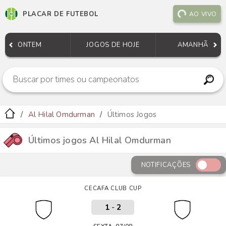
PLACAR DE FUTEBOL
AO VIVO
ONTEM
JOGOS DE HOJE
AMANHÃ
Al Hilal Omdurman
Últimos Jogos
Últimos jogos Al Hilal Omdurman
NOTIFICAÇÕES
CECAFA CLUB CUP
1
-
2