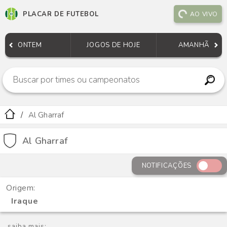
PLACAR DE FUTEBOL
AO VIVO
ONTEM
JOGOS DE HOJE
AMANHÃ
Al Gharraf
Al Gharraf
NOTIFICAÇÕES
Origem:
Iraque
saiba mais: