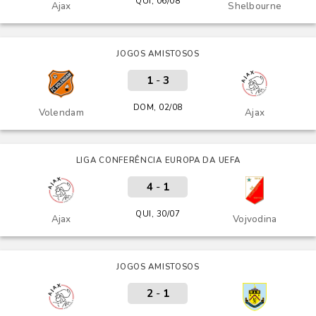
QUI, 06/08
Ajax
Shelbourne
JOGOS AMISTOSOS
1
-
3
DOM, 02/08
Volendam
Ajax
LIGA CONFERÊNCIA EUROPA DA UEFA
4
-
1
QUI, 30/07
Ajax
Vojvodina
JOGOS AMISTOSOS
2
-
1