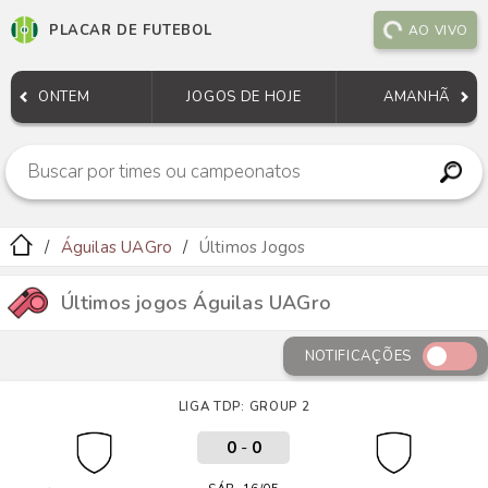
PLACAR DE FUTEBOL
AO VIVO
ONTEM
JOGOS DE HOJE
AMANHÃ
Águilas UAGro
Últimos Jogos
Últimos jogos Águilas UAGro
NOTIFICAÇÕES
LIGA TDP: GROUP 2
0
-
0