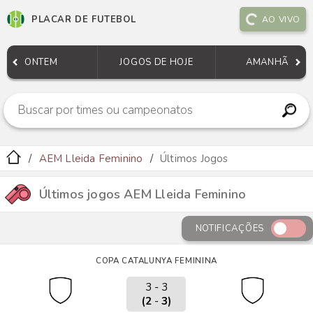
PLACAR DE FUTEBOL
AO VIVO
ONTEM
JOGOS DE HOJE
AMANHÃ
AEM Lleida Feminino
Últimos Jogos
Últimos jogos AEM Lleida Feminino
NOTIFICAÇÕES
COPA CATALUNYA FEMININA
3 - 3
(2
-
3)