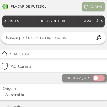
PLACAR DE FUTEBOL
AO VIVO
ONTEM
JOGOS DE HOJE
AMANHÃ
AC Carina
AC Carina
NOTIFICAÇÕES
Origem:
Austrália
saiba mais: