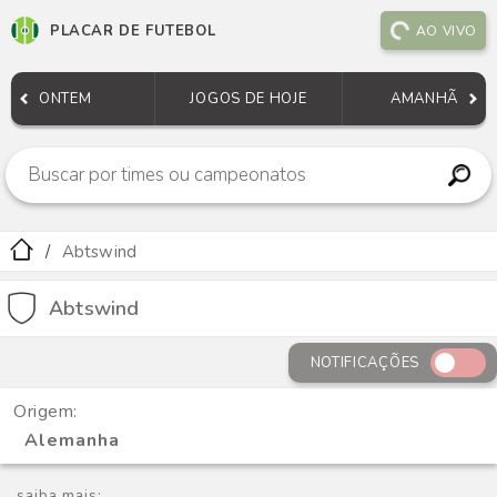
PLACAR DE FUTEBOL
AO VIVO
ONTEM
JOGOS DE HOJE
AMANHÃ
Abtswind
Abtswind
NOTIFICAÇÕES
Origem:
Alemanha
saiba mais: