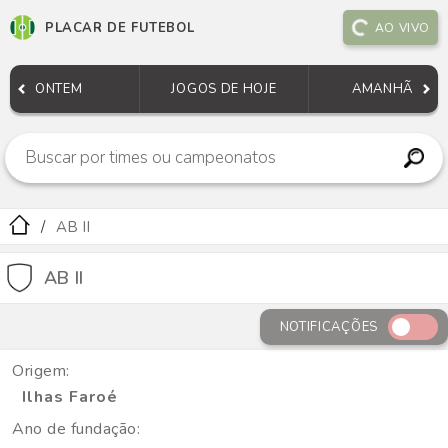
PLACAR DE FUTEBOL
AO VIVO
ONTEM
JOGOS DE HOJE
AMANHÃ
AB II
AB II
NOTIFICAÇÕES
Origem:
Ilhas Faroé
Ano de fundação: