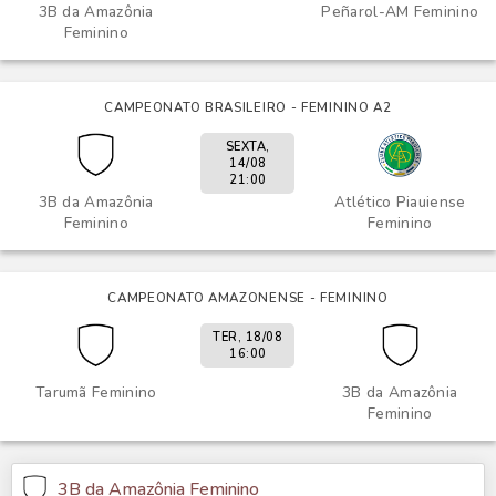
3B da Amazônia
Peñarol-AM Feminino
Feminino
CAMPEONATO BRASILEIRO - FEMININO A2
SEXTA,
14/08
21:00
3B da Amazônia
Atlético Piauiense
Feminino
Feminino
CAMPEONATO AMAZONENSE - FEMININO
TER, 18/08
16:00
Tarumã Feminino
3B da Amazônia
Feminino
3B da Amazônia Feminino