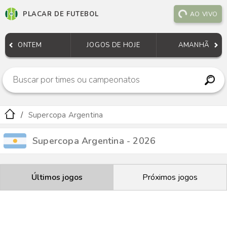
PLACAR DE FUTEBOL
AO VIVO
ONTEM
JOGOS DE HOJE
AMANHÃ
Supercopa Argentina
Supercopa Argentina - 2026
Últimos jogos
Próximos jogos