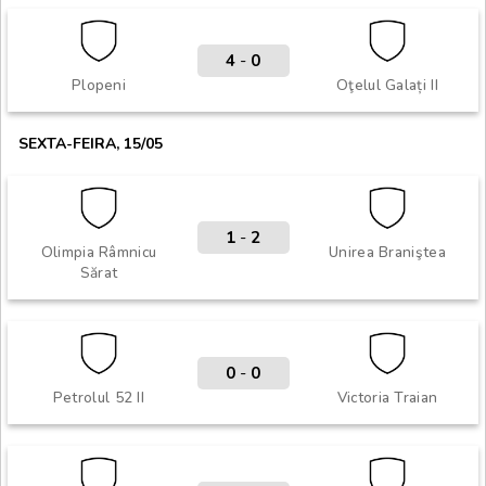
4
-
0
Plopeni
Oţelul Galați II
SEXTA-FEIRA, 15/05
1
-
2
Olimpia Râmnicu
Unirea Braniştea
Sărat
0
-
0
Petrolul 52 II
Victoria Traian