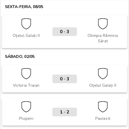
SEXTA-FEIRA, 08/05
0
-
3
Oţelul Galați II
Olimpia Râmnicu
Sărat
SÁBADO, 02/05
0
-
3
Victoria Traian
Oţelul Galați II
1
-
2
Plopeni
Paulesti