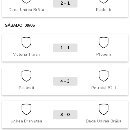
2
-
1
Dacia Unirea Brăila
Paulesti
SÁBADO, 09/05
1
-
1
Victoria Traian
Plopeni
4
-
3
Paulesti
Petrolul 52 II
3
-
0
Unirea Braniştea
Dacia Unirea Brăila