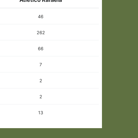
46
262
66
7
2
2
13