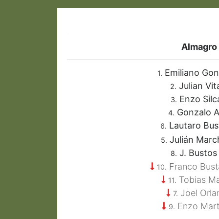
Almagro
Emiliano Gon
1.
Julian Vit
2.
Enzo Silc
3.
Gonzalo A
4.
Lautaro Bu
6.
Julián Marc
5.
J. Busto
8.
Franco Bus
10.
Tobias Ma
11.
Joel Orla
7.
Enzo Mart
9.