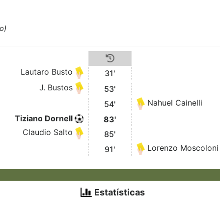
o)
Lautaro Busto
31'
J. Bustos
53'
Nahuel Cainelli
54'
Tiziano Dornell
83'
Claudio Salto
85'
Lorenzo Moscoloni
91'
Estatísticas