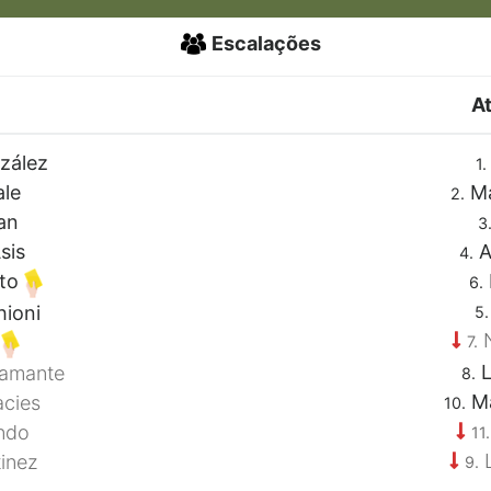
Escalações
At
zález
1.
ale
Ma
2.
an
3
sis
A
4.
sto
6.
hioni
5.
N
s
7.
L
tamante
8.
Ma
cies
10.
ndo
11.
L
inez
9.