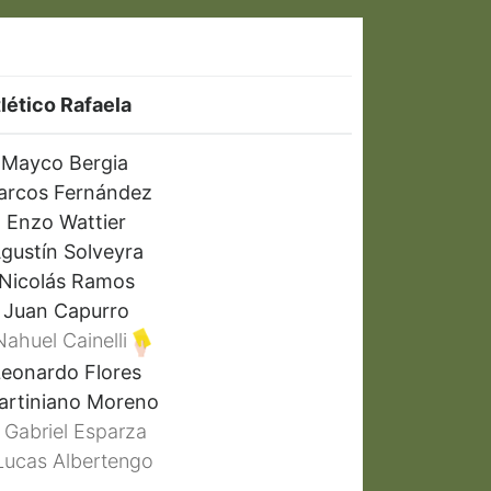
lético Rafaela
Mayco Bergia
rcos Fernández
Enzo Wattier
.
gustín Solveyra
Nicolás Ramos
Juan Capurro
ahuel Cainelli
eonardo Flores
rtiniano Moreno
Gabriel Esparza
ucas Albertengo