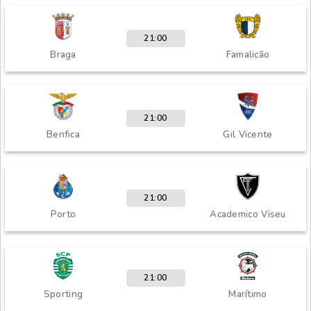
21:00
Braga
Famalicão
21:00
Benfica
Gil Vicente
21:00
Porto
Academico Viseu
21:00
Sporting
Marítimo