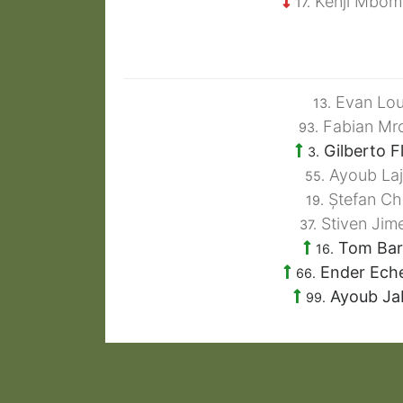
Kenji Mbo
17.
Evan Lou
13.
Fabian Mr
93.
Gilberto F
3.
Ayoub Laj
55.
Ștefan Chi
19.
Stiven Jim
37.
Tom Bar
16.
Ender Ech
66.
Ayoub Ja
99.