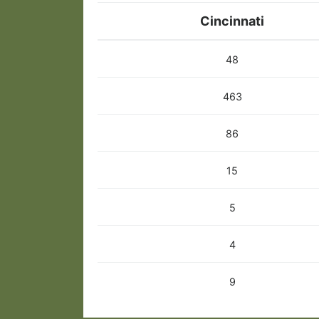
Cincinnati
48
463
86
15
5
4
9