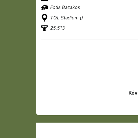
Fotis Bazakos
TQL Stadium ()
25.513
Kév