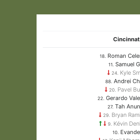
Cincinnat
Roman Cele
18.
Samuel G
11.
Kyle Sm
24.
Andrei Chi
88.
Pavel B
20.
Gerardo Vale
22.
Tah Anu
27.
Bryan Ram
29.
Kévin De
9.
Evande
10.