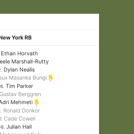
New York RB
Ethan Horvath
ele Marshall-Rutty
Dylan Nealis
.
eux Masanka Bungi
Tim Parker
6.
Gustav Berggren
Adri Mehmeti
Ronald Donkor
.
Cade Cowell
7.
Julian Hall
16.