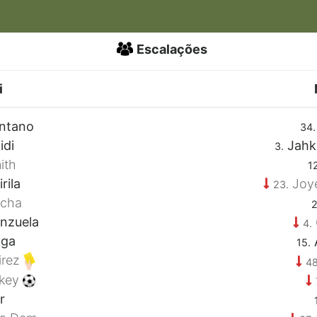
Escalações
i
ntano
34.
idi
Jahke
3.
ith
12
rila
Joy
23.
ucha
2
nzuela
4.
nga
15.
irez
48
nkey
r