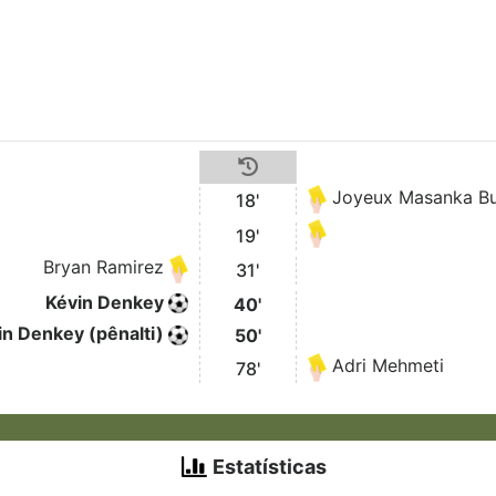
Joyeux Masanka Bu
18'
19'
Bryan Ramirez
31'
Kévin Denkey
40'
in Denkey (pênalti)
50'
Adri Mehmeti
78'
Estatísticas