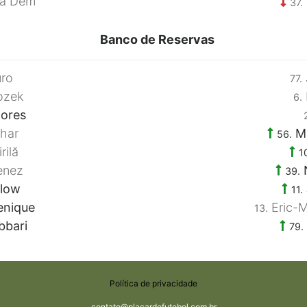
ma Dem
37.
Banco de Reservas
ro
77.
ozek
6.
lores
har
Ma
56.
rilă
1
enez
N
39.
low
11.
enique
Eric-
13.
bbari
79.
Política de privacidade
contato@placardefutebol.com.br