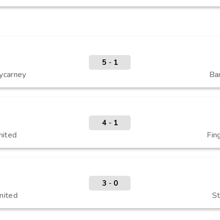
5
-
1
nycarney
Ban
4
-
1
nited
Fin
3
-
0
nited
S