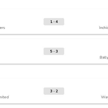
1
-
4
ers
Inchi
5
-
3
Ball
3
-
2
nited
Way