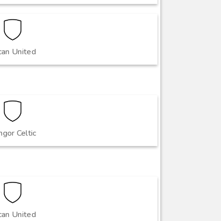
can United
gor Celtic
can United