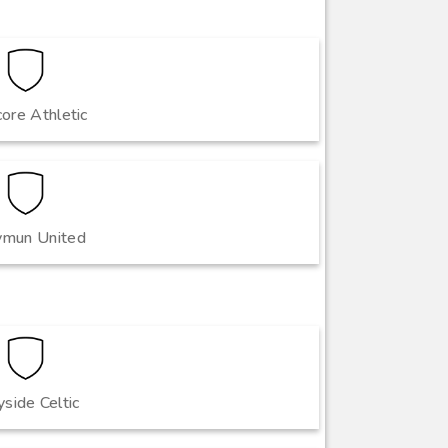
core Athletic
ymun United
side Celtic