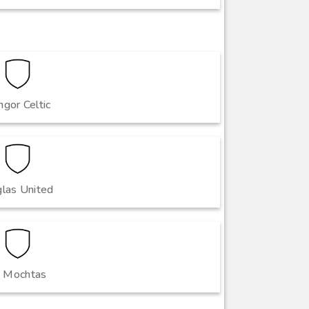
gor Celtic
glas United
t Mochtas