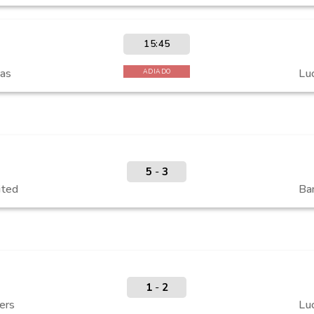
15:45
as
Lu
ADIADO
5
-
3
ited
Ban
1
-
2
ers
Lu