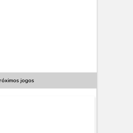
róximos jogos