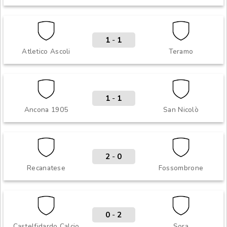
1
-
1
Atletico Ascoli
Teramo
1
-
1
Ancona 1905
San Nicolò
2
-
0
Recanatese
Fossombrone
0
-
2
Castelfidardo Calcio
Sora