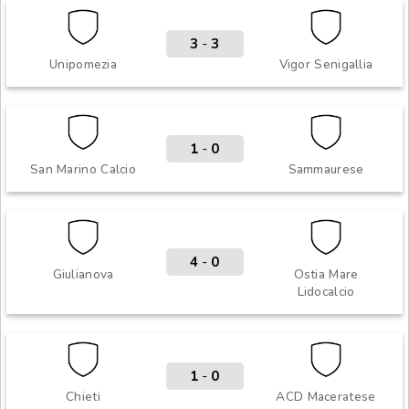
3
-
3
Unipomezia
Vigor Senigallia
1
-
0
San Marino Calcio
Sammaurese
4
-
0
Giulianova
Ostia Mare
Lidocalcio
1
-
0
Chieti
ACD Maceratese