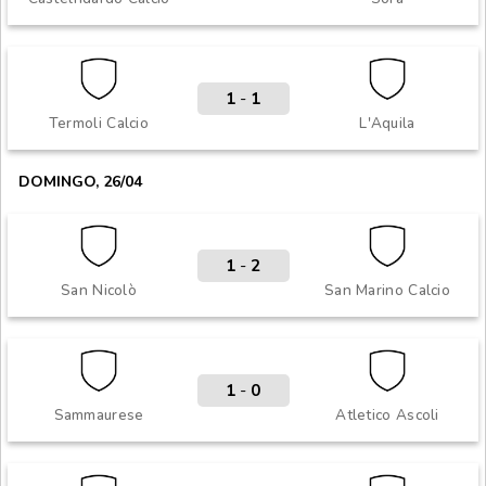
1
-
1
Termoli Calcio
L'Aquila
DOMINGO, 26/04
1
-
2
San Nicolò
San Marino Calcio
1
-
0
Sammaurese
Atletico Ascoli