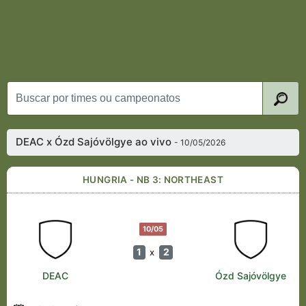
DEAC x Ózd Sajóvölgye ao vivo
- 10/05/2026
HUNGRIA - NB 3: NORTHEAST
10/05
1
2
x
DEAC
Ózd Sajóvölgye