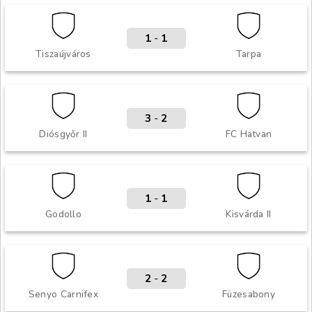
1
-
1
Tiszaújváros
Tarpa
3
-
2
Diósgyőr II
FC Hatvan
1
-
1
Godollo
Kisvárda II
2
-
2
Senyo Carnifex
Füzesabony