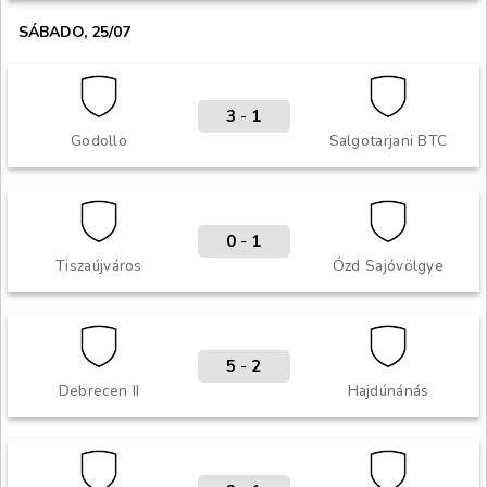
SÁBADO, 25/07
3
-
1
Godollo
Salgotarjani BTC
0
-
1
Tiszaújváros
Ózd Sajóvölgye
5
-
2
Debrecen II
Hajdúnánás