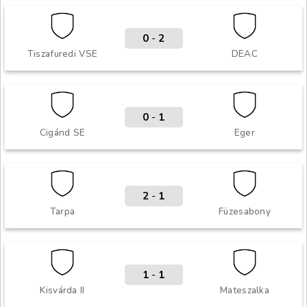
0
-
2
Tiszafuredi VSE
DEAC
0
-
1
Cigánd SE
Eger
2
-
1
Tarpa
Füzesabony
1
-
1
Kisvárda II
Mateszalka