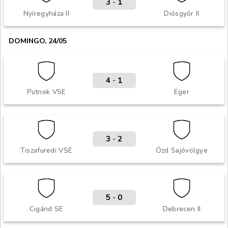
3
-
1
Nyíregyháza II
Diósgyőr II
DOMINGO, 24/05
4
-
1
Putnok VSE
Eger
3
-
2
Tiszafuredi VSE
Ózd Sajóvölgye
5
-
0
Cigánd SE
Debrecen II