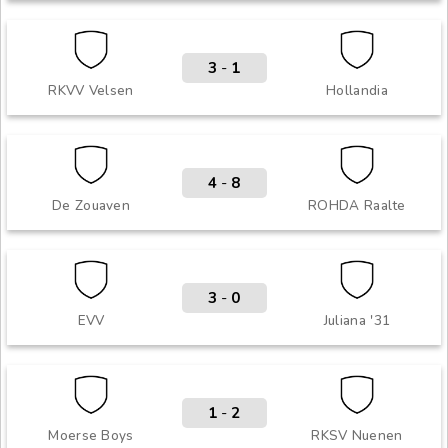
3
-
1
RKVV Velsen
Hollandia
4
-
8
De Zouaven
ROHDA Raalte
3
-
0
EVV
Juliana '31
1
-
2
Moerse Boys
RKSV Nuenen