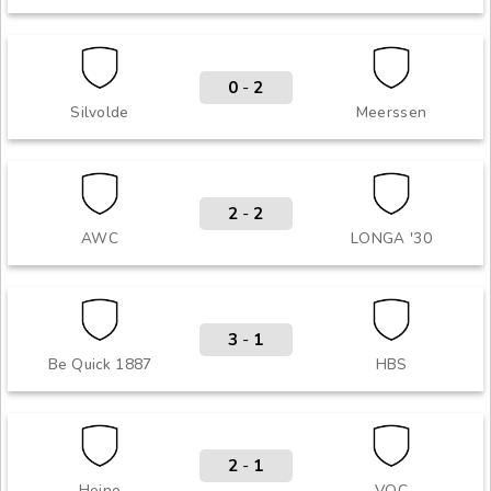
0
-
2
Silvolde
Meerssen
2
-
2
AWC
LONGA '30
3
-
1
Be Quick 1887
HBS
2
-
1
Heino
VOC