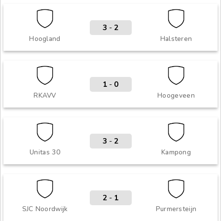
3
-
2
Hoogland
Halsteren
1
-
0
RKAVV
Hoogeveen
3
-
2
Unitas 30
Kampong
2
-
1
SJC Noordwijk
Purmersteijn