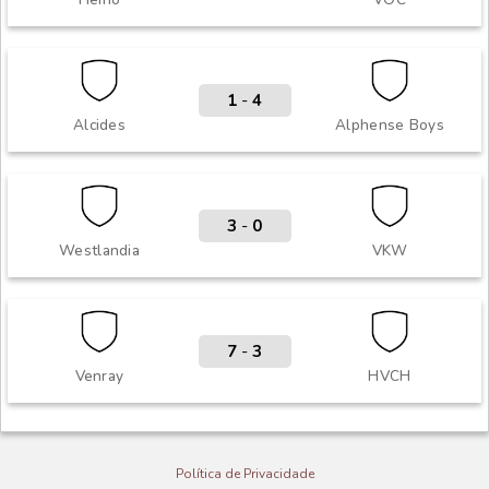
1
-
4
Alcides
Alphense Boys
3
-
0
Westlandia
VKW
7
-
3
Venray
HVCH
Política de Privacidade