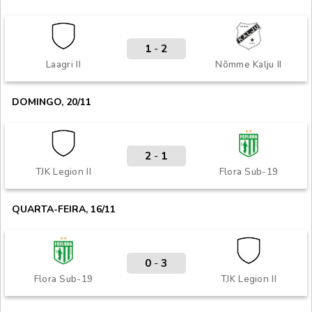
1
-
2
Laagri II
Nõmme Kalju II
DOMINGO, 20/11
2
-
1
TJK Legion II
Flora Sub-19
QUARTA-FEIRA, 16/11
0
-
3
Flora Sub-19
TJK Legion II