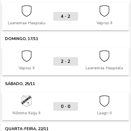
4
-
2
Laanemaa Haapsalu
Vaprus II
DOMINGO, 17/11
2
-
2
Vaprus II
Laanemaa Haapsalu
SÁBADO, 25/11
0
-
0
Nõmme Kalju II
Laagri II
QUARTA-FEIRA, 22/11