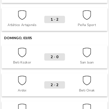
1
-
2
Atlético Artajonés
Peña Sport
DOMINGO, 03/05
2
-
0
Beti Kozkor
San Juan
2
-
2
Ardoi
Beti Onak