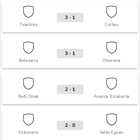
3
-
1
Txantrea
Cortes
3
-
1
Bidezarra
Oberena
2
-
1
Beti Onak
Avance Ezcabarte
2
-
0
Cirbonero
Valle Egüés