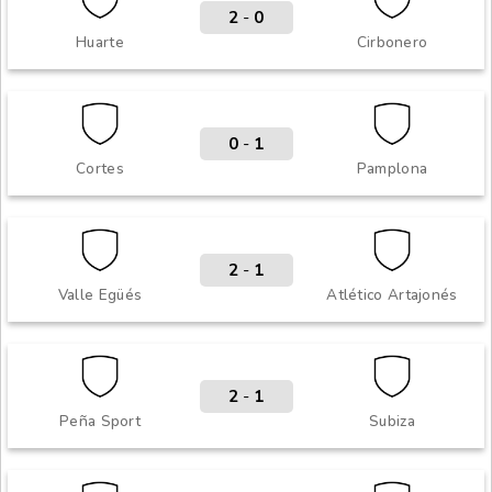
2
-
0
Huarte
Cirbonero
0
-
1
Cortes
Pamplona
2
-
1
Valle Egüés
Atlético Artajonés
2
-
1
Peña Sport
Subiza