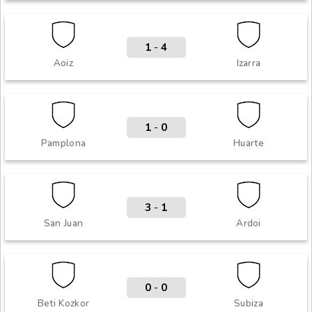
1
-
4
Aoiz
Izarra
1
-
0
Pamplona
Huarte
3
-
1
San Juan
Ardoi
0
-
0
Beti Kozkor
Subiza