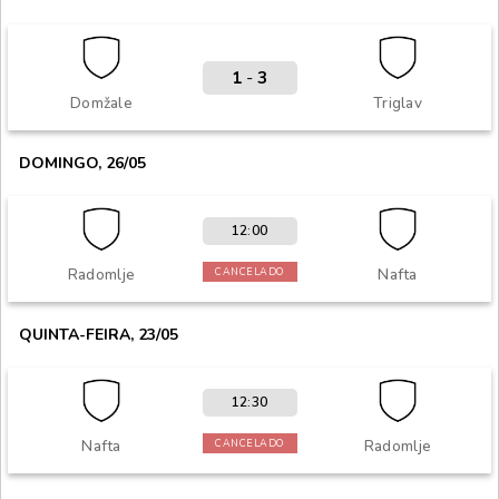
1
-
3
Domžale
Triglav
DOMINGO, 26/05
12:00
Radomlje
Nafta
CANCELADO
QUINTA-FEIRA, 23/05
12:30
Nafta
Radomlje
CANCELADO