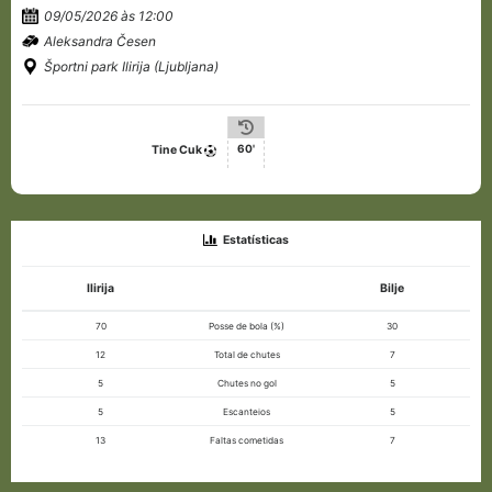
09/05/2026 às 12:00
Aleksandra Česen
Športni park Ilirija (Ljubljana)
60'
Tine Cuk
Estatísticas
Ilirija
Bilje
70
Posse de bola (%)
30
12
Total de chutes
7
5
Chutes no gol
5
5
Escanteios
5
13
Faltas cometidas
7