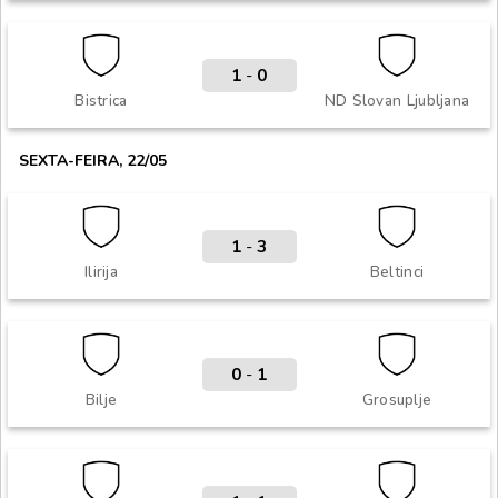
1
-
0
Bistrica
ND Slovan Ljubljana
SEXTA-FEIRA, 22/05
1
-
3
Ilirija
Beltinci
0
-
1
Bilje
Grosuplje