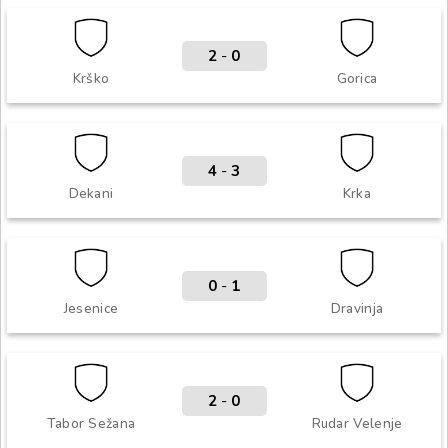
2
-
0
Krško
Gorica
4
-
3
Dekani
Krka
0
-
1
Jesenice
Dravinja
2
-
0
Tabor Sežana
Rudar Velenje