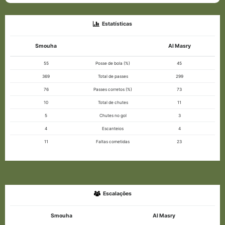
Estatísticas
Smouha
Al Masry
55
Posse de bola (%)
45
369
Total de passes
299
76
Passes corretos (%)
73
10
Total de chutes
11
5
Chutes no gol
3
4
Escanteios
4
11
Faltas cometidas
23
Escalações
Smouha
Al Masry