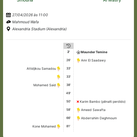
27/04/2026 às 11:00
Mahmoud Wafa
Alexandria Stadium (Alexandria)
2'
Mounder Temine
26'
Amr El Saadawy
33'
Attidjikou Samadou
33'
38'
Mohamed Said
49'
50'
Karim Bambo (pênalti perdido)
58'
Ameed Sawafta
66'
Abderrahim Deghmoum
81'
Kone Mohamed