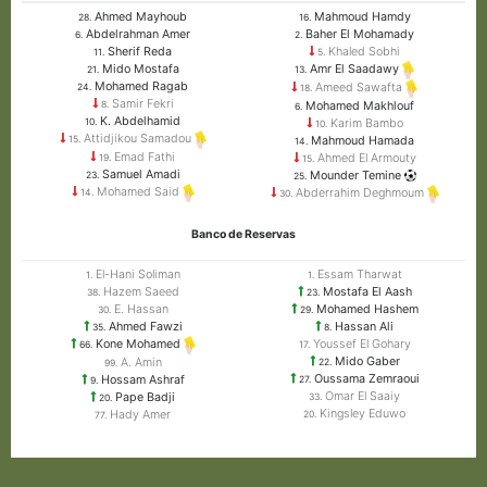
Ahmed Mayhoub
Mahmoud Hamdy
28.
16.
Abdelrahman Amer
Baher El Mohamady
6.
2.
Sherif Reda
Khaled Sobhi
11.
5.
Mido Mostafa
Amr El Saadawy
21.
13.
Mohamed Ragab
Ameed Sawafta
24.
18.
Samir Fekri
Mohamed Makhlouf
8.
6.
K. Abdelhamid
Karim Bambo
10.
10.
Attidjikou Samadou
Mahmoud Hamada
15.
14.
Emad Fathi
Ahmed El Armouty
19.
15.
Samuel Amadi
Mounder Temine
23.
25.
Mohamed Said
Abderrahim Deghmoum
14.
30.
Banco de Reservas
El-Hani Soliman
Essam Tharwat
1.
1.
Hazem Saeed
Mostafa El Aash
38.
23.
E. Hassan
Mohamed Hashem
30.
29.
Ahmed Fawzi
Hassan Ali
35.
8.
Youssef El Gohary
Kone Mohamed
17.
66.
Mido Gaber
A. Amin
22.
99.
Oussama Zemraoui
Hossam Ashraf
27.
9.
Omar El Saaiy
Pape Badji
33.
20.
Kingsley Eduwo
Hady Amer
20.
77.