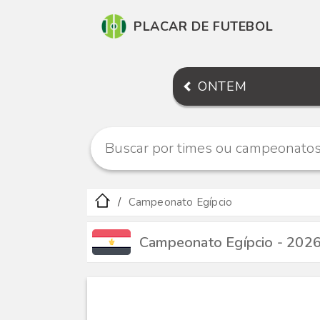
PLACAR DE FUTEBOL
ONTEM
Campeonato Egípcio
Campeonato Egípcio - 202