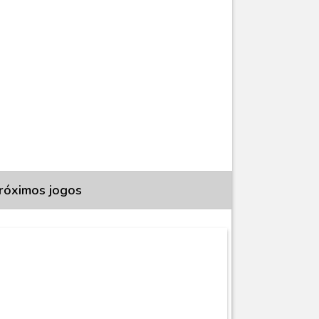
róximos jogos