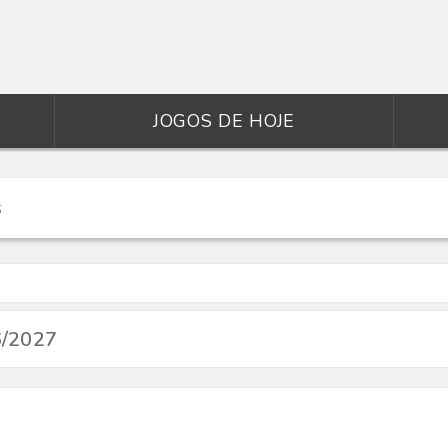
JOGOS DE HOJE
6/2027