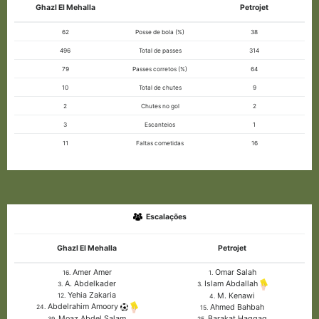
Ghazl El Mehalla
Petrojet
62
Posse de bola (%)
38
496
Total de passes
314
79
Passes corretos (%)
64
10
Total de chutes
9
2
Chutes no gol
2
3
Escanteios
1
11
Faltas cometidas
16
Escalações
Ghazl El Mehalla
Petrojet
Amer Amer
Omar Salah
16.
1.
A. Abdelkader
Islam Abdallah
3.
3.
Yehia Zakaria
M. Kenawi
12.
4.
Abdelrahim Amoory
Ahmed Bahbah
24.
15.
Moaz Abdel Salam
Barakat Haggag
39.
25.