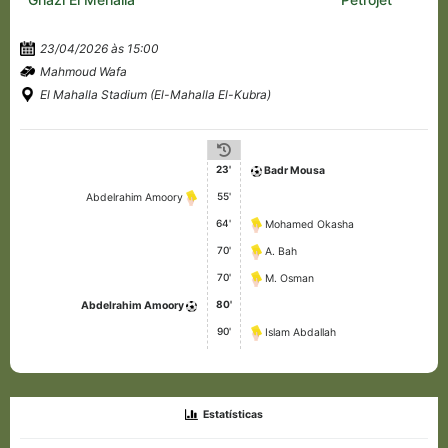
23/04/2026 às 15:00
Mahmoud Wafa
El Mahalla Stadium (El-Mahalla El-Kubra)
23'
Badr Mousa
55'
Abdelrahim Amoory
64'
Mohamed Okasha
70'
A. Bah
70'
M. Osman
80'
Abdelrahim Amoory
90'
Islam Abdallah
Estatísticas