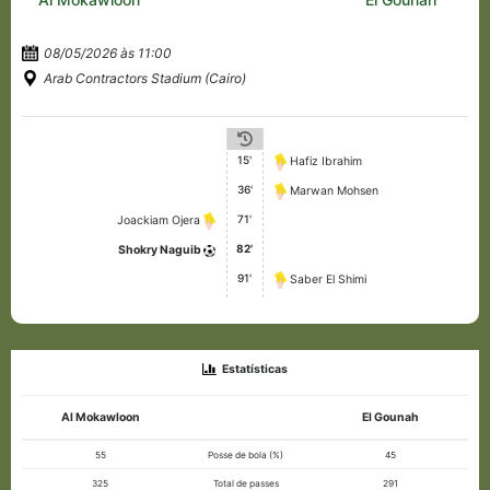
08/05/2026 às 11:00
Arab Contractors Stadium (Cairo)
15'
Hafiz Ibrahim
36'
Marwan Mohsen
71'
Joackiam Ojera
82'
Shokry Naguib
91'
Saber El Shimi
Estatísticas
Al Mokawloon
El Gounah
55
Posse de bola (%)
45
325
Total de passes
291