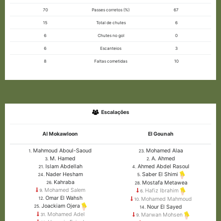
70
Passes corretos (%)
67
15
Total de chutes
6
6
Chutes no gol
0
6
Escanteios
3
8
Faltas cometidas
10
Escalações
Al Mokawloon
El Gounah
Mahmoud Aboul-Saoud
Mohamed Alaa
1.
23.
M. Hamed
A. Ahmed
3.
2.
Islam Abdellah
Ahmed Abdel Rasoul
21.
4.
Nader Hesham
Saber El Shimi
24.
5.
Kahraba
Mostafa Metawea
26.
28.
Mohamed Salem
Hafiz Ibrahim
9.
6.
Omar El Wahsh
Mohamed Mahmoud
12.
10.
Joackiam Ojera
Nour El Sayed
25.
14.
Mohamed Adel
Marwan Mohsen
31.
9.