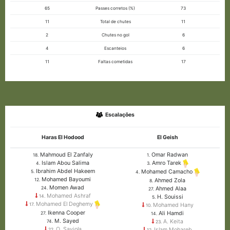
65
Passes corretos (%)
73
11
Total de chutes
11
2
Chutes no gol
6
4
Escanteios
6
11
Faltas cometidas
17
Escalações
Haras El Hodood
El Geish
Mahmoud El Zanfaly
Omar Radwan
18.
1.
Islam Abou Salima
Amro Tarek
4.
3.
Ibrahim Abdel Hakeem
Mohamed Camacho
5.
4.
Mohamed Bayoumi
Ahmed Zola
12.
8.
Momen Awad
Ahmed Alaa
24.
27.
Mohamed Ashraf
H. Souissi
14.
5.
Mohamed El Deghemy
Mohamed Hany
17.
10.
Ikenna Cooper
Ali Hamdi
27.
14.
M. Sayed
A. Keita
74.
23.
O. Saviola
Islam Mohareb
22.
12.