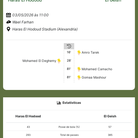
03/05/2026 às 11:00
Wael Farhan
Haras El Hodoud Stadium (Alexandria)
16'
Amro Tarek
28'
Mohamed El Deghemy
81'
Mohamed Camacho
81'
Gomaa Mashour
Estatísticas
Haras El Hodood
El Geish
43
Posse de bola (%)
57
293
Total de passes
385