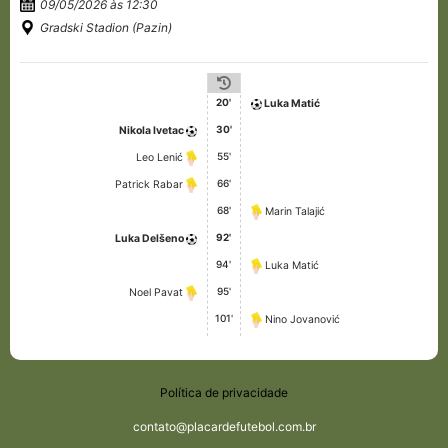
09/05/2026 às 12:30
Gradski Stadion (Pazin)
20'
Luka Matić
30'
Nikola Ivetac
55'
Leo Lenić
66'
Patrick Rabar
68'
Marin Talajić
92'
Luka Delšeno
94'
Luka Matić
95'
Noel Pavat
101'
Nino Jovanović
Política de privacidade
contato@placardefutebol.com.br