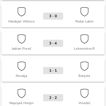
3
-
0
Halubjan Viškovo
Rudar Labin
3
-
4
Jadran Poreč
Lokomotiva R
1
-
1
Novalja
Banjole
2
-
2
Naprijed Hreljin
Vinodol