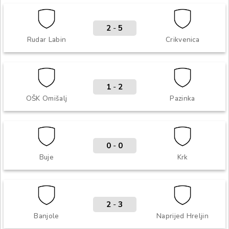
2
-
5
Rudar Labin
Crikvenica
1
-
2
OŠK Omišalj
Pazinka
0
-
0
Buje
Krk
2
-
3
Banjole
Naprijed Hreljin