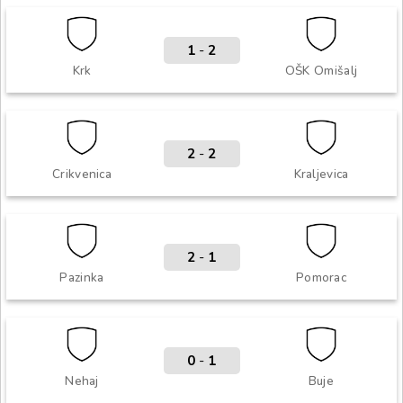
1
-
2
Krk
OŠK Omišalj
2
-
2
Crikvenica
Kraljevica
2
-
1
Pazinka
Pomorac
0
-
1
Nehaj
Buje