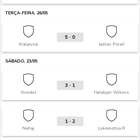
TERÇA-FEIRA, 26/05
5
-
0
Kraljevica
Jadran Poreč
SÁBADO, 23/05
3
-
1
Vinodol
Halubjan Viškovo
1
-
2
Nehaj
Lokomotiva R