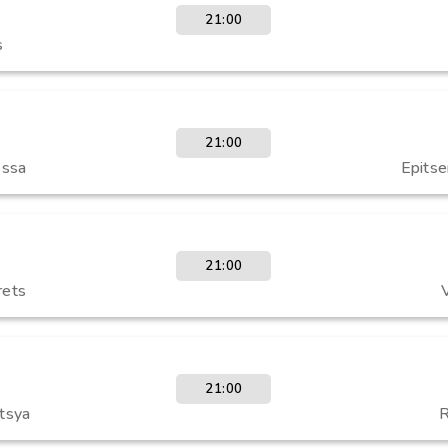
21:00
s
21:00
essa
Epitse
21:00
rets
V
21:00
tsya
R