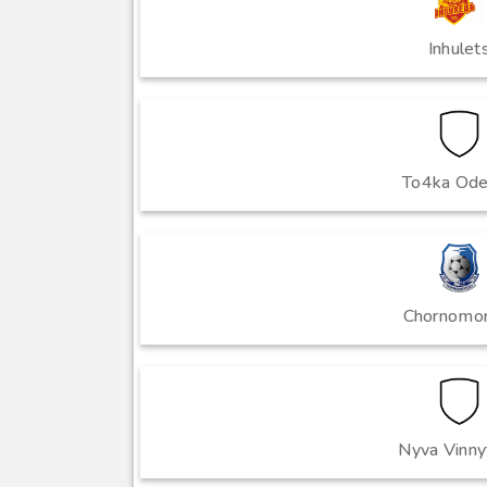
Inhulet
To4ka Od
Chornomo
Nyva Vinny