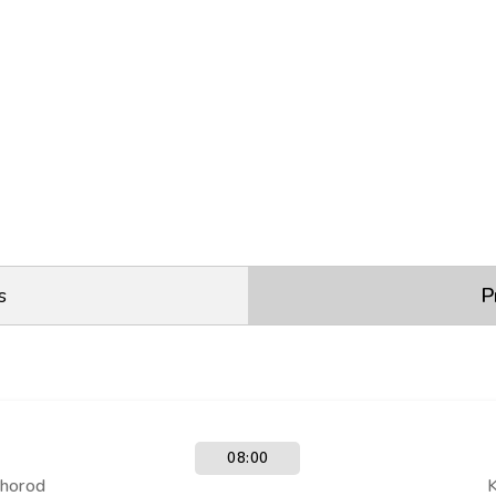
s
P
08:00
horod
K