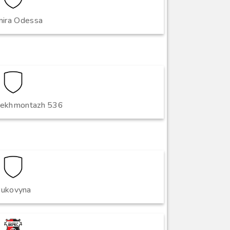
mira Odessa
tekhmontazh 536
ukovyna