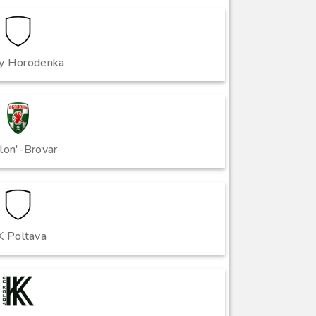
iy Horodenka
lon'-Brovar
K Poltava