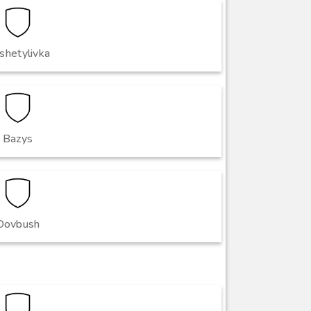
shetylivka
Bazys
Dovbush