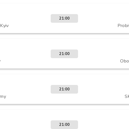
21:00
Kyiv
Prob
21:00
y
Obo
21:00
rny
S
21:00