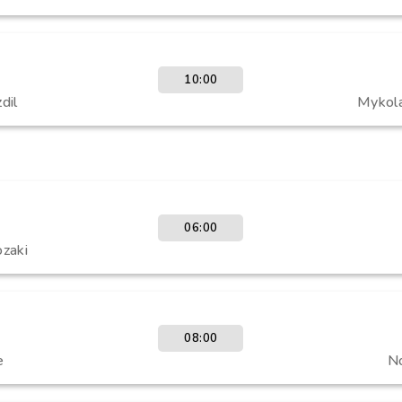
10:00
dil
Mykola
06:00
zaki
08:00
e
N