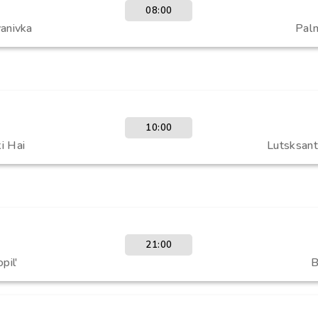
08:00
vanivka
Pal
10:00
i Hai
Lutsksan
21:00
pil'
B