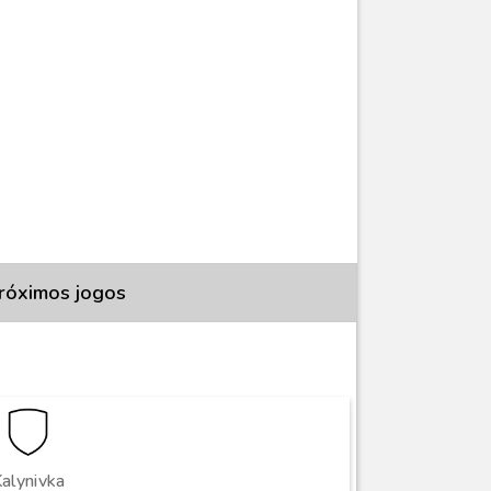
róximos jogos
alynivka