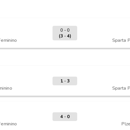
0 - 0
(3
-
4)
Feminino
Sparta 
1
-
3
minino
Sparta 
4
-
0
Feminino
Plz