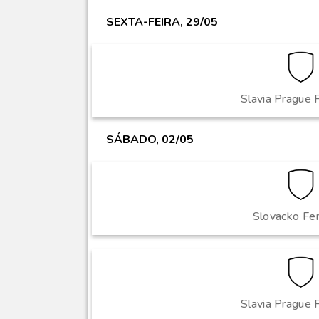
SEXTA-FEIRA, 29/05
Slavia Prague 
SÁBADO, 02/05
Slovacko Fe
Slavia Prague 