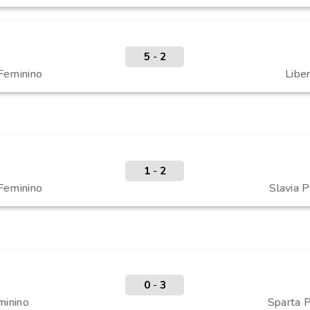
5
-
2
Feminino
Libe
1
-
2
Feminino
Slavia 
0
-
3
minino
Sparta 