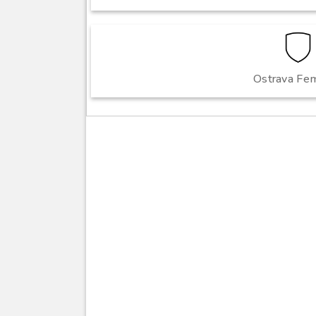
Ostrava Fem