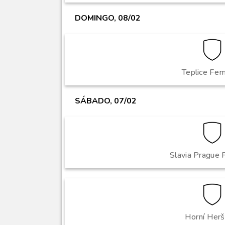
DOMINGO, 08/02
Teplice Fem
SÁBADO, 07/02
Slavia Prague 
Horní Herš