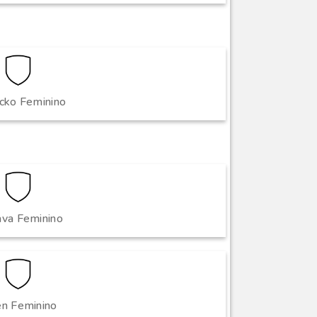
cko Feminino
ava Feminino
en Feminino